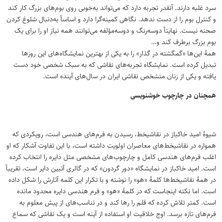
سرد غلبه دارند. آنقدر تجربه دارد که می‌تواند به‌خوبی روی بوم‌های بزرگ کار کند
و کنترل بوم را از دست ندهد. نگاهی کمینه‌گرا دارد و اساساً به‌دنبال شلوغ کردن
صحنه نیست. نهایتاً دوسه‌رنگ و دوسه‌مؤلفه می‌توانند همه نیاز او را برای یک
بوم بزرگ برطرف کند و…
همهٔ این‌ها «گمگشته در گذار» را به یکی از بهترین نمایشگاه‌های این روزها
تبدیل کرده است. نمایشگاه تجربه‌های نقاشی که به سبک شخصی خود دست
یافته و یکی از زنان متشخص نقاشی ایران در سال‌های آینده است.
همچنان در چارچوب خوشنویسی
شیوهٔ امید خاکباز در نقاشیخط، رسیدن به فرم‌های هندسی است، رویکردی که
همواره در نقاشیخط‌های معاصران اولویت داشته است، با این تفاوت آشکار که او
اغلب فرم‌های هندسی کامل و چارچوب‌های مشخصی مثل دایره را انتخاب کرده
است. امید خاکباز در نمایشگاه «دور گردون» که در گالری آتبین دایر است، تقریباً
در همهٔ نقاشیخط‌ها کلمهٔ «هو» را نوشته و با تکرار این کلمه آثارش را شکل داده
است. اما نکته اینجاست که در کلمهٔ «هو» و فرم هندسی دایره محدود مانده
است. کمتر تلاش کرده که قلم را رها کند و در تناسب‌های از پیش معلوم به
فرم‌های تازه برسد. اوج خلاقیت او استفاده از آینه است و یک نقاشی که سماع