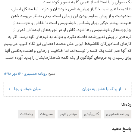
یک صوفی را با استفاده از همین کلمه تصویر کرده است.
نقاشیخط‌های امید خاکباز زیبایی‌شناسی خودشان را دارند، اما مشکل اصلی،
محدودیت و از پیش معلوم بودن این زیبایی است. یعنی به‌نظر می‌رسد ذهن
هنرمند بیشتر درگیر زیبایی‌شناسی خوشنویسی است تا نقاشی و نتوانسته از
چارچوب‌های خوشنویسی رها شود. کاش او در تجربه‌های آینده‌اش قدری از
فرم‌های از پیش تعیین‌شده فاصله بگیرد و بتواند به فرم‌های تازه برسد. اگر به
کارهای استادبزرگان نقاشیخط ایرانی مثل محمد احصایی نیز نگاه کنیم، می‌بینیم
که آنها هم اغلب یک کلمه را نوشته‌اند، اما خلاقیت و رهایی و اعتمادبه‌نفس آنها
برای رسیدن به فرم‌های گوناگون از یک کلمه شاهکارهایشان را پدید آورده است.
منبع:
روزنامه همشهری - ۱۶ مهر ۱۳۹۸
راه‌بری نوشته
→
از پراگ با عشق به تهران
میان خوف و رجا
←
رده‌ها
روزنامه همشهری
گالری‌گردی
مرتضی کاردر
مطبوعات
یادداشت
پاسخ دهید